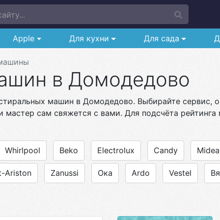
айту...
Apple
Для кухни
Для сада
Д
машины
ашин в Домодедово
стиральных машин в Домодедово. Выбирайте сервис, ор
и мастер сам свяжется с вами. Для подсчёта рейтинга 
Whirlpool
Beko
Electrolux
Candy
Midea
-Ariston
Zanussi
Ока
Ardo
Vestel
Вя