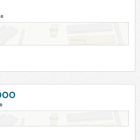
ов
ООО
в