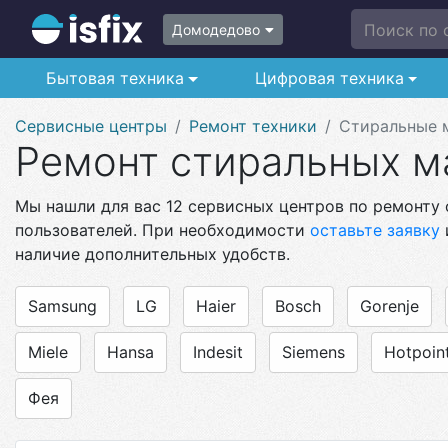
Поиск по с
Домодедово
Бытовая техника
Цифровая техника
Сервисные центры
Ремонт техники
Стиральные 
Ремонт стиральных м
Мы нашли для вас 12 сервисных центров по ремонту 
пользователей. При необходимости
оставьте заявку
наличие дополнительных удобств.
Samsung
LG
Haier
Bosch
Gorenje
Miele
Hansa
Indesit
Siemens
Hotpoint
Фея