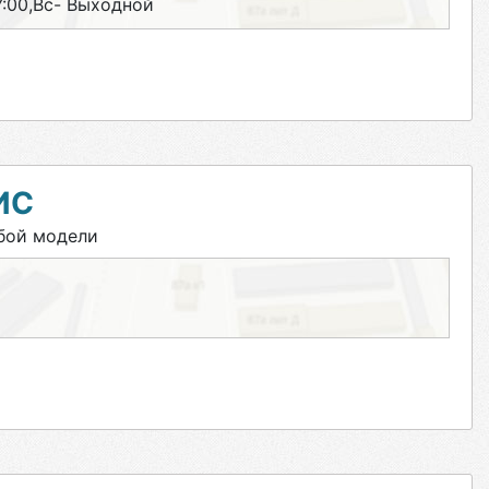
17:00,Вс- Выходной
ИС
бой модели