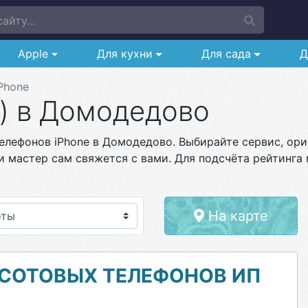
айту...
Apple
Для кухни
Для сада
Д
Phone
н) в Домодедово
елефонов iPhone в Домодедово. Выбирайте сервис, орие
и мастер сам свяжется с вами. Для подсчёта рейтинга 
На карте
 СОТОВЫХ ТЕЛЕФОНОВ ИП