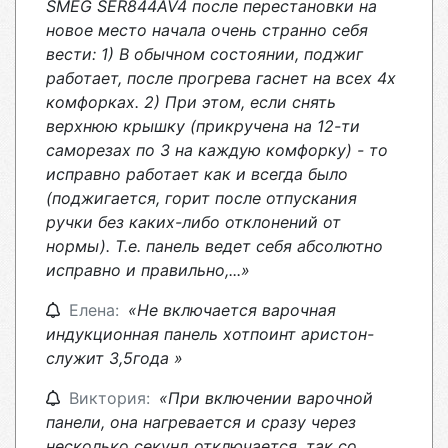
SMEG SER844AV4 после перестановки на
новое место начала очень странно себя
вести: 1) В обычном состоянии, поджиг
работает, после прогрева гаснет на всех 4х
комфорках. 2) При этом, если снять
верхнюю крышку (прикручена на 12-ти
саморезах по 3 на каждую комфорку) - то
исправно работает как и всегда было
(поджигается, горит после отпускания
ручки без каких-либо отклонений от
нормы). Т.е. панель ведет себя абсолютно
исправно и правильно,...»
Елена:
«Не включается варочная
индукционная панель хотпоинт аристон-
служит 3,5года »
Виктория:
«При включении варочной
панели, она нагревается и сразу через
несколько секунд отключается, так со