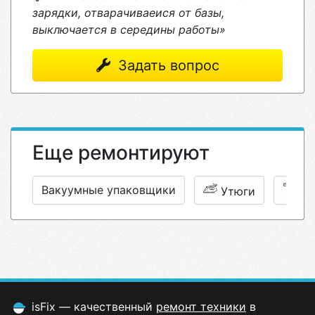
зарядки, отварачиваеися от базы,
выключается в середины работы»
Задать вопрос
Еще ремонтируют
Вакуумные упаковщики
Утюги
Ст
isFix — качественный
ремонт техники
в